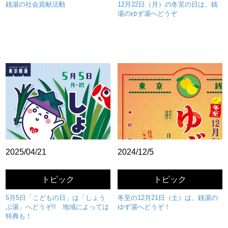
銭湯の社会貢献活動
12月22日（月）の冬至の日は、銭
湯のゆず湯へどうぞ
2025/04/21
2024/12/5
トピック
トピック
5月5日「こどもの日」は「しょう
冬至の12月21日（土）は、銭湯の
ぶ湯」へどうぞ!! 地域によっては
ゆず湯へどうぞ！
特典も！