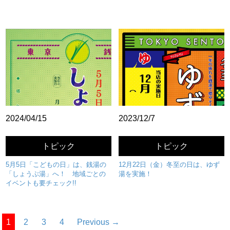
2024/04/15
2023/12/7
トピック
トピック
5月5日「こどもの日」は、銭湯の
12月22日（金）冬至の日は、ゆず
「しょうぶ湯」へ！ 地域ごとの
湯を実施！
イベントも要チェック!!
1
2
3
4
Previous →