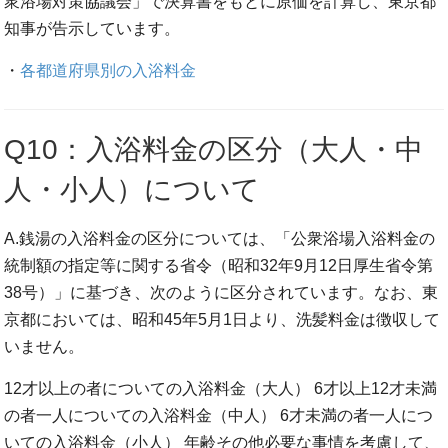
衆浴場対策協議会」で決算書をもとに原価を計算し、東京都
知事が告示しています。
・
各都道府県別の入浴料金
Q10：入浴料金の区分（大人・中
人・小人）について
A.銭湯の入浴料金の区分については、「公衆浴場入浴料金の
統制額の指定等に関する省令（昭和32年9月12日厚生省令第
38号）」に基づき、次のように区分されています。なお、東
京都においては、昭和45年5月1日より、洗髪料金は徴収して
いません。
12才以上の者についての入浴料金（大人）
6才以上12才未満
の者一人についての入浴料金（中人）
6才未満の者一人につ
いての入浴料金（小人）
年齢その他必要な事情を考慮して、