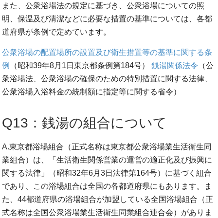
また、公衆浴場法の規定に基づき、公衆浴場についての照
明、保温及び清潔などに必要な措置の基準については、各都
道府県が条例で定めています。
公衆浴場の配置場所の設置及び衛生措置等の基準に関する条
例
（昭和39年8月1日東京都条例第184号）
銭湯関係法令
（公
衆浴場法、公衆浴場の確保のための特別措置に関する法律、
公衆浴場入浴料金の統制額に指定等に関する省令）
Q13：銭湯の組合について
A.東京都浴場組合（正式名称は東京都公衆浴場業生活衛生同
業組合）は、「生活衛生関係営業の運営の適正化及び振興に
関する法律」（昭和32年6月3日法律第164号）に基づく組合
であり、この浴場組合は全国の各都道府県にもあります。ま
た、44都道府県の浴場組合が加盟している全国浴場組合（正
式名称は全国公衆浴場業生活衛生同業組合連合会）がありま