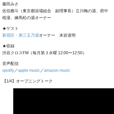
藤田みさ
佐伯雅斗（東京都浴場組合 副理事長）立川梅の湯、府中
桜湯、練馬松の湯オーナー
★ゲスト
新宿区・第三玉乃湯
オーナー 末岩道明
★収録
渋谷クロスFM（毎月第３水曜 12:00〜12:50）
音声配信
spotify
／
apple music
／
amazon music
【1/4】オープニングトーク