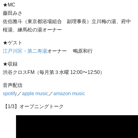
★MC
藤田みさ
佐伯雅斗（東京都浴場組合 副理事長）立川梅の湯、府中
桜湯、練馬松の湯オーナー
★ゲスト
江戸川区・第二寿湯
オーナー 鴫原和行
★収録
渋谷クロスFM（毎月第３水曜 12:00〜12:50）
音声配信
spotify
／
apple music
／
amazon music
【1/3】オープニングトーク