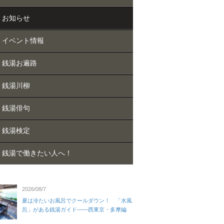
お知らせ
イベント情報
銭湯お遍路
銭湯川柳
銭湯俳句
銭湯検定
銭湯で働きたい人へ！
2026/08/7
夏は冷たいお風呂でクールダウン！ 「水風
呂」がある銭湯ガイド——西東京・多摩編