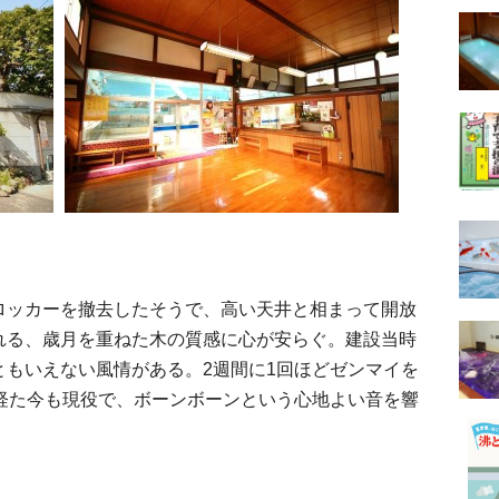
ッカーを撤去したそうで、高い天井と相まって開放
れる、歳月を重ねた木の質感に心が安らぐ。建設当時
ともいえない風情がある。2週間に1回ほどゼンマイを
を経た今も現役で、ボーンボーンという心地よい音を響