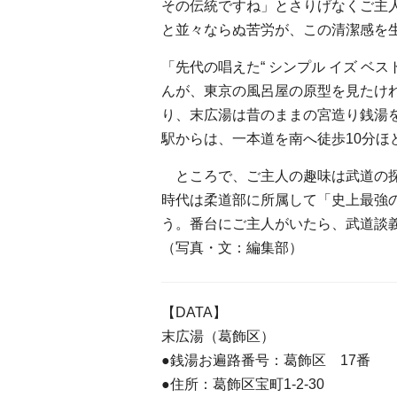
その伝統ですね」とさりげなくご主
と並々ならぬ苦労が、この清潔感を
「先代の唱えた“ シンプル イズ ベ
んが、東京の風呂屋の原型を見たけ
り、末広湯は昔のままの宮造り銭湯
駅からは、一本道を南へ徒歩10分ほ
ところで、ご主人の趣味は武道の探
時代は柔道部に所属して「史上最強
う。番台にご主人がいたら、武道談
（写真・文：編集部）
【DATA】
末広湯（葛飾区）
●銭湯お遍路番号：葛飾区 17番
●住所：葛飾区宝町1-2-30