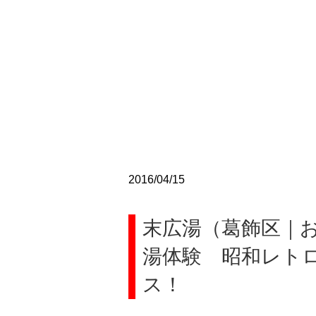
2016/04/15
末広湯（葛飾区｜
湯体験 昭和レト
ス！