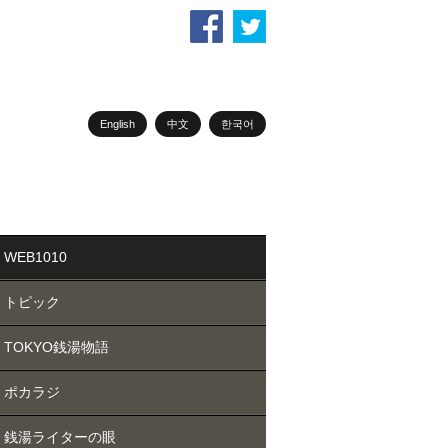
English
中文
한국어
WEB1010
トピック
TOKYO銭湯物語
ポカラジ
銭湯ライターの眼