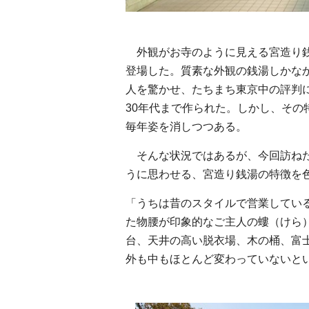
外観がお寺のように見える宮造り銭
登場した。質素な外観の銭湯しかな
人を驚かせ、たちまち東京中の評判
30年代まで作られた。しかし、そ
毎年姿を消しつつある。
そんな状況ではあるが、今回訪ねた
うに思わせる、宮造り銭湯の特徴を
「うちは昔のスタイルで営業してい
た物腰が印象的なご主人の螻（けら
台、天井の高い脱衣場、木の桶、富
外も中もほとんど変わっていないと