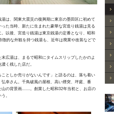
湯は、関東大震災の復興期に東京の墨田区に初めて
かった当時、新たに生まれた豪華な宮造り銭湯は見る
に。以後、宮造り銭湯は東京銭湯の定番となり、昭和
の特徴的な外観を持つ銭湯も、近年は廃業や改装などで
末広湯は、まるで昭和にタイムスリップしたかのよ
色濃く残した店だ。
ることしか売りがないんです」と語るのは、落ち着い
）弘幸さん。千鳥破風の屋根、高い煙突、坪庭、番
士山の背景画……。創業した昭和32年当初と、お店の
いう。