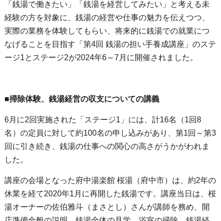
「銭湯で働きたい」「銭湯を経営してみたい」と考える未
経験の方を対象に、銭湯の経営や仕事の魅力を伝えつつ、
実際の業務を体験してもらい、将来的に銭湯での就業につ
なげることを目指す「第4回 銭湯の担い手養成講座」のステ
ージ1とステージ2が2024年6～7月に開催されました。
■掃除体験、銭湯経営の収支についての講義
6月に2回実施された「ステージ1」には、計16名（1回8
名）の定員に対して約100名の申し込みがあり、第1回～第3
回に引き続き、銭湯の仕事への関心の高さがうかがわれま
した。
講座の会場となった府中湯楽館 桜湯（府中市）は、約2年の
休業を経て2020年1月に再開した銭湯です。講座当日は、桜
湯オーナーの佐伯雅斗（まさとし）さんが講師を務め、開
店準備全般の説明、銭湯全体の見学、浴室の掃除、銭湯経