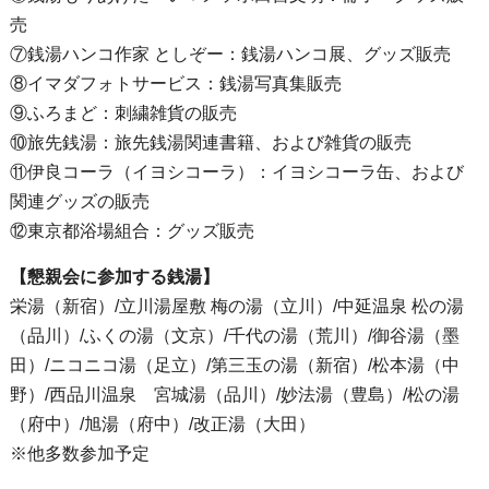
売
⑦銭湯ハンコ作家 としぞー：銭湯ハンコ展、グッズ販売
⑧イマダフォトサービス：銭湯写真集販売
⑨ふろまど：刺繍雑貨の販売
⑩旅先銭湯：旅先銭湯関連書籍、および雑貨の販売
⑪伊良コーラ（イヨシコーラ）：イヨシコーラ缶、および
関連グッズの販売
⑫東京都浴場組合：グッズ販売
【懇親会に参加する銭湯】
栄湯（新宿）/立川湯屋敷 梅の湯（立川）/中延温泉 松の湯
（品川）/ふくの湯（文京）/千代の湯（荒川）/御谷湯（墨
田）/ニコニコ湯（足立）/第三玉の湯（新宿）/松本湯（中
野）/西品川温泉 宮城湯（品川）/妙法湯（豊島）/松の湯
（府中）/旭湯（府中）/改正湯（大田）
※他多数参加予定