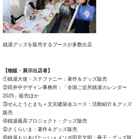
銭湯グッズを販売するブースが多数出店
【物販・展示出店者】
①銭湯大使・ステファニー：著作＆グッズ販売
②田井中デザイン事務所：「全国ご近所銭湯カレンダー
2025」販売ほか
③せんとうとまち＋文京建築会ユース：活動紹介＆グッズ
販売
④銭湯最高プロジェクト：グッズ販売
⑤さくらいま：著作＆グッズ販売
⑥銭湯もりあげた～い＋メソポ田宮文明：冊子・グッズ販