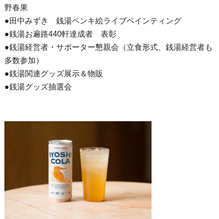
野春果
●田中みずき 銭湯ペンキ絵ライブペインティング
●銭湯お遍路440軒達成者 表彰
●銭湯経営者・サポーター懇親会（立食形式、銭湯経営者も
多数参加）
●銭湯関連グッズ展示＆物販
●銭湯グッズ抽選会