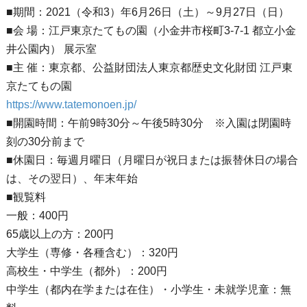
■期間：2021（令和3）年6月26日（土）～9月27日（日）
■会 場：江戸東京たてもの園（小金井市桜町3-7-1 都立小金
井公園内） 展示室
■主 催：東京都、公益財団法人東京都歴史文化財団 江戸東
京たてもの園
https://www.tatemonoen.jp/
■開園時間：午前9時30分～午後5時30分 ※入園は閉園時
刻の30分前まで
■休園日：毎週月曜日（月曜日が祝日または振替休日の場合
は、その翌日）、年末年始
■観覧料
一般：400円
65歳以上の方：200円
大学生（専修・各種含む）：320円
高校生・中学生（都外）：200円
中学生（都内在学または在住）・小学生・未就学児童：無