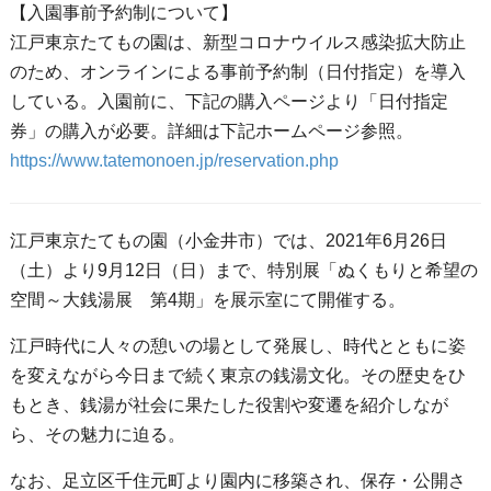
【入園事前予約制について】
江戸東京たてもの園は、新型コロナウイルス感染拡大防止
のため、オンラインによる事前予約制（日付指定）を導入
している。入園前に、下記の購入ページより「日付指定
券」の購入が必要。詳細は下記ホームページ参照。
https://www.tatemonoen.jp/reservation.php
江戸東京たてもの園（小金井市）では、2021年6月26日
（土）より9月12日（日）まで、特別展「ぬくもりと希望の
空間～大銭湯展 第4期」を展示室にて開催する。
江戸時代に人々の憩いの場として発展し、時代とともに姿
を変えながら今日まで続く東京の銭湯文化。その歴史をひ
もとき、銭湯が社会に果たした役割や変遷を紹介しなが
ら、その魅力に迫る。
なお、足立区千住元町より園内に移築され、保存・公開さ