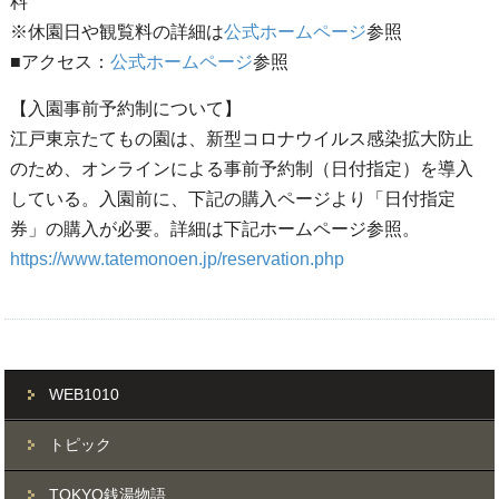
料
※休園日や観覧料の詳細は
公式ホームページ
参照
■アクセス：
公式ホームページ
参照
【入園事前予約制について】
江戸東京たてもの園は、新型コロナウイルス感染拡大防止
のため、オンラインによる事前予約制（日付指定）を導入
している。入園前に、下記の購入ページより「日付指定
券」の購入が必要。詳細は下記ホームページ参照。
https://www.tatemonoen.jp/reservation.php
WEB1010
トピック
TOKYO銭湯物語