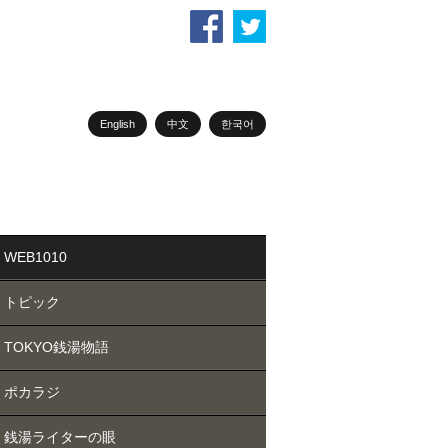
English
中文
한국어
WEB1010
トピック
TOKYO銭湯物語
ポカラジ
銭湯ライターの眼