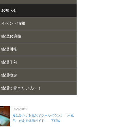
お知らせ
イベント情報
銭湯お遍路
銭湯川柳
銭湯俳句
銭湯検定
銭湯で働きたい人へ！
2026/08/6
夏は冷たいお風呂でクールダウン！ 「水風
呂」がある銭湯ガイド——下町編