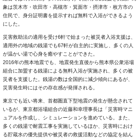
象は茨木市・吹田市・高槻市・箕面市・摂津市・枚方市の
住民で、身分証明書を提示すれば無料で入浴ができるよう
にした。
災害救助法の適用を受け6軒で始まった被災者入浴支援は、
適用外の地域の銭湯でも67軒が自主的に実施し、多くの人
が温かい湯で心身を癒やすことができた。
2016年の熊本地震でも、地震発生直後から熊本県公衆浴場
組合に加盟する銭湯による無料入浴が実施され、多くの被
災者を支援した。銭湯の数は全国的に減少傾向にあるが、
災害発生時にはその存在感が発揮される。
東京でも近い将来、首都圏直下型地震の発生が懸念されて
いるが、東京都浴場組合の近藤和幸理事長は「災害時マニ
ュアルを作成し、シミュレーションを進めている。また、
多くの銭湯で耐震工事を実施しているほか、災害時におけ
る貯蔵水の優先提供や被災者の救援活動などの協定を結ん