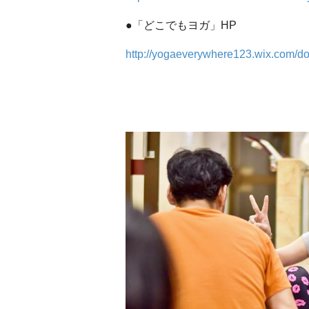
●「どこでもヨガ」HP
http://yogaeverywhere123.wix.com/