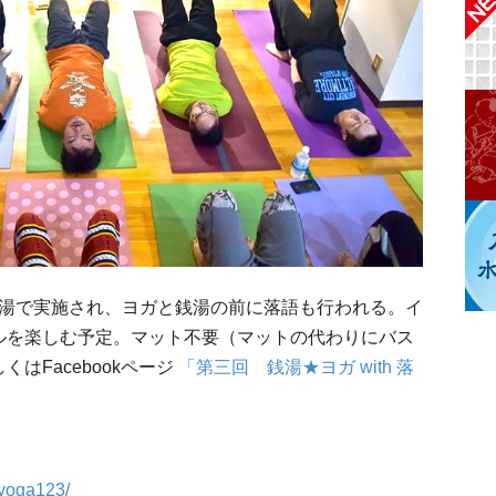
正湯で実施され、ヨガと銭湯の前に落語も行われる。イ
ルを楽しむ予定。マット不要（マットの代わりにバス
はFacebookページ
「第三回 銭湯★ヨガ with 落
yoga123/