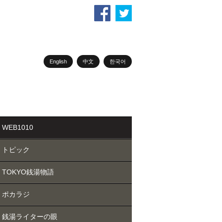
English
中文
한국어
WEB1010
トピック
TOKYO銭湯物語
ポカラジ
銭湯ライターの眼