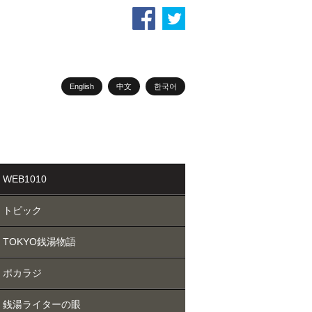
English
中文
한국어
WEB1010
トピック
TOKYO銭湯物語
ポカラジ
銭湯ライターの眼