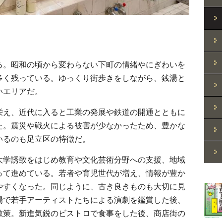
る。昭和の頃から変わらない下町の情緒やにぎわいを
多く残っている。ゆっくり街歩きをしながら、銭湯と
いエリアだ。
栄え、近代に入ると工業の発展や鉄道の開通とともに
た。震災や戦火による被害が少なかったため、豊かな
いるのも足立区の特徴だ。
大学誘致をはじめ教育や文化芸術分野への支援、地域
って進めている。若者や育児世代が増え、情報が豊か
やすくなった。同じように、古き良きものも大切に見
場で若手アーティストたちによる演劇を鑑賞した後、
散策。新進気鋭のビストロで食事をした後、商店街の