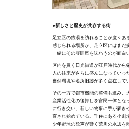
●新しさと歴史が共存する街
足立区の銭湯を訪れることが度々あ
感じられる場所が、足立区にはまだ
一緒にその雰囲気を味わうのが面白
区内を貫く日光街道が江戸時代から
人の往来がさらに盛んになっていっ
自然環境や名所旧跡が多く点在して
その一方で都市機能の整備も進み、
産業活性化の後押しを官民一体とな
に行き交い、新しい物事に手が届き
直され始めている。千住にある小劇
少年野球の歓声が響く荒川の水辺を