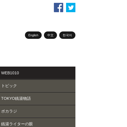
English
中文
한국어
WEB1010
トピック
TOKYO銭湯物語
ポカラジ
銭湯ライターの眼