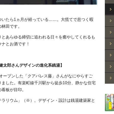
ついたら1ヵ月が経っている……。大慌てで息つく暇
の林田です。
りとあらゆる締切に追われる日々を癒やしてくれるも
ウナとお酒です！
今井健太郎さんデザインの進化系銭湯】
アルオープンした「クアパレス藤」さんがなにやらすご
りました。有楽町線千川駅から徒歩10分、静かな住宅
の看板が目印。
テラリウム」（※）。デザイン・設計は銭湯建築家と