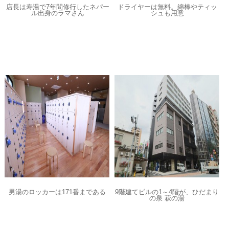
店長は寿湯で7年間修行したネパー
ドライヤーは無料。綿棒やティッ
ル出身のラマさん
シュも用意
男湯のロッカーは171番まである
9階建てビルの1～4階が、ひだまり
の泉 萩の湯