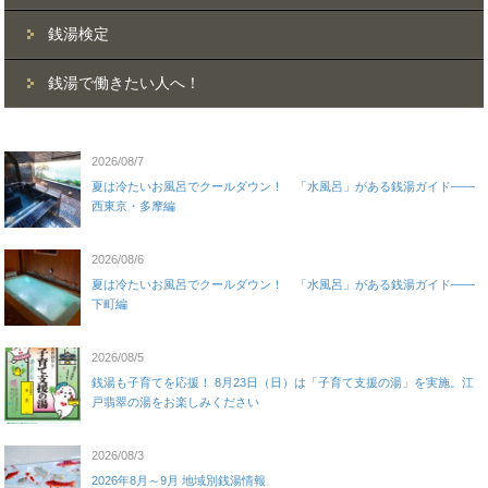
銭湯検定
銭湯で働きたい人へ！
2026/08/7
夏は冷たいお風呂でクールダウン！ 「水風呂」がある銭湯ガイド——
西東京・多摩編
2026/08/6
夏は冷たいお風呂でクールダウン！ 「水風呂」がある銭湯ガイド——
下町編
2026/08/5
銭湯も子育てを応援！ 8月23日（日）は「子育て支援の湯」を実施。江
戸翡翠の湯をお楽しみください
2026/08/3
2026年8月～9月 地域別銭湯情報