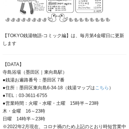
【TOKYO銭湯物語-コミック編】は、毎月第4金曜日に更新
します
【DATA】
寺島浴場（墨田区｜東向島駅）
●銭湯お遍路番号：墨田区 7番
●住所：墨田区東向島6-34-18（銭湯マップは
こちら
）
●TEL：03-3611-6755
●営業時間：火曜・水曜・土曜 15時半～23時
木・金曜 16～23時
日曜 14時半～23時
※2022年2月現在、コロナ禍のため上記のとおり時短営業中