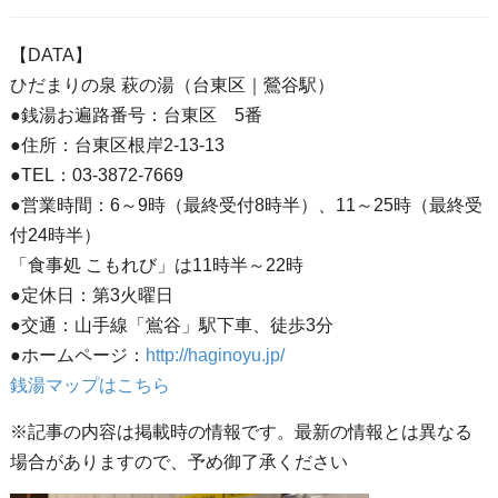
【DATA】
ひだまりの泉 萩の湯（台東区｜鶯谷駅）
●銭湯お遍路番号：台東区 5番
●住所：台東区根岸2-13-13
●TEL：03-3872-7669
●営業時間：6～9時（最終受付8時半）、11～25時（最終受
付24時半）
「食事処 こもれび」は11時半～22時
●定休日：第3火曜日
●交通：山手線「鴬谷」駅下車、徒歩3分
●ホームページ：
http://haginoyu.jp/
銭湯マップはこちら
※記事の内容は掲載時の情報です。最新の情報とは異なる
場合がありますので、予め御了承ください