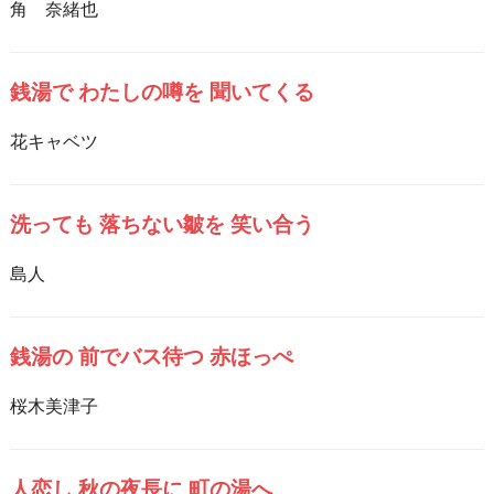
角 奈緒也
銭湯で わたしの噂を 聞いてくる
花キャベツ
洗っても 落ちない皺を 笑い合う
島人
銭湯の 前でバス待つ 赤ほっぺ
桜木美津子
人恋し 秋の夜長に 町の湯へ