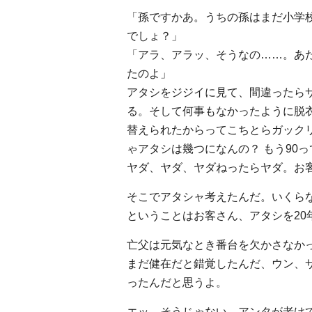
「孫ですかあ。うちの孫はまだ小学
でしょ？」
「アラ、アラッ、そうなの……。あ
たのよ」
アタシをジジイに見て、間違ったら
る。そして何事もなかったように脱
替えられたからってこちとらガック
ゃアタシは幾つになんの？ もう90
ヤダ、ヤダ、ヤダねったらヤダ。お
そこでアタシャ考えたんだ。いくらな
ということはお客さん、アタシを20
亡父は元気なとき番台を欠かさなか
まだ健在だと錯覚したんだ、ウン、
ったんだと思うよ。
エッ、そうじゃない、アンタが老け