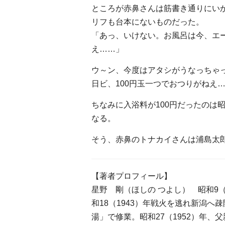
ところが赤鼻さんは筋書き通りにい
リフも台本にないものだった。
「あっ、いけない。お風呂は今、エー
え……」
ウ～ン、今度はアタシがうなっちゃ
日ビ、100円玉一つでおつりがねえ
ちなみに入浴料が100円だったのは
なる。
そう、赤鼻のトナカイさんは浦島太
【著者プロフィール】
星野 剛（ほしの つよし） 昭和9
和18（1943）年戦火を逃れ新潟へ
湯」で修業。昭和27（1952）年