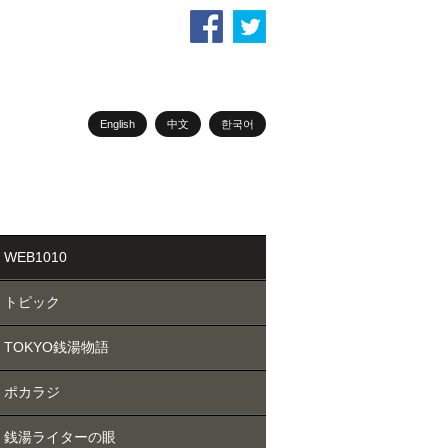
English
中文
한국어
WEB1010
トピック
TOKYO銭湯物語
ポカラジ
銭湯ライターの眼