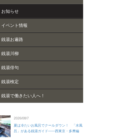
お知らせ
イベント情報
銭湯お遍路
銭湯川柳
銭湯俳句
銭湯検定
銭湯で働きたい人へ！
2026/08/7
夏は冷たいお風呂でクールダウン！ 「水風
呂」がある銭湯ガイド——西東京・多摩編