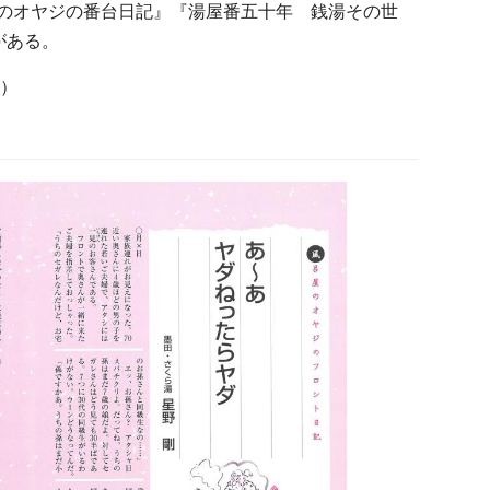
呂屋のオヤジの番台日記』『湯屋番五十年 銭湯その世
がある。
駅）