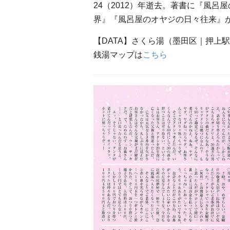
24（2012）年逝去。著書に『風
界』『風呂屋のオヤジの日々往来』
【DATA】さくら湯（墨田区｜押上
銭湯マップは
こちら