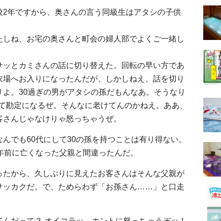
校2年ですから、奥さんの言う同級生はアタシの子供
たしね、お宅の奥さんと町会の婦人部でよくご一緒し
サッとカミさんの話に切り替えた。回転の早い方であ
衣場へお入りになったんだが、しかしねえ、話を切り
リよ。30過ぎの男がアタシの孫だもんなあ。そうなり
って勘定になるぜ。そんなに老けてんのかねえ。ああ、
客さんじゃなけりゃ怒っちゃうぜ。
んでも60代にして30の孫を持つことは有り得ない。
年前に亡くなった父親と間違ったんだ。
ったから、久しぶりに見えたお客さんはそんな父親が
サッカクだ。で、ためらわず「お孫さん……」と口走
てんだって？ オイコラッ、ホントに怒っちゃうぞッ！