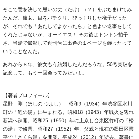
そこで意を決して思いの丈（たけ）（？）をぶちまけてみ
たんだ。彼女、目をパチクリ、びっくりした様子だった
が、それでも「あたしでよかったら」と色よい返事をして
くれたじゃないか。オーイエス！ その後はトントン拍子
さ。当湯で撮影して創刊号に出色の１ページを飾ったって
いうことなんだ。
あれから８年、彼女もう結婚したんだろうな。50号突破を
記念して、もう一回会ってみたいよ。
【著者プロフィール】
星野 剛（ほしの つよし） 昭和9（1934）年渋谷区氷川
町の「鯉の湯」に生まれる。昭和18（1943）年戦火を逃れ
新潟へ疎開。昭和25（1950）年に上京し台東区竹町の「松
の湯」で修業。昭和27（1952）年、父親と現在の墨田区業
平で「さくら湯」を開業。平成24（2012）年逝去。著書に