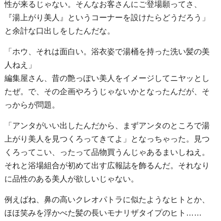
性が来るじゃない。そんなお客さんにご登場願ってさ、
『湯上がり美人』というコーナーを設けたらどうだろう」
と余計な口出しをしたんだな。
「ホウ、それは面白い。浴衣姿で湯桶を持った洗い髪の美
人ねえ」
編集屋さん、昔の艶っぽい美人をイメージしてニヤッとし
たぜ。で、その企画やろうじゃないかとなったんだが、そ
っからが問題。
「アンタがいい出したんだから、まずアンタのところで湯
上がり美人を見つくろってきてよ」となっちゃった。見つ
くろってこい、ったって品物買うんじゃあるまいしねえ。
それと浴場組合が初めて出す広報誌を飾るんだ。それなり
に品性のある美人が欲しいじゃない。
例えばね、鼻の高いクレオパトラに似たようなヒトとか、
ほほ笑みを浮かべた髪の長いモナリザタイプのヒト……