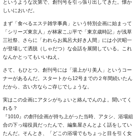
というような次第で、創刊号を引っ張り出してきた。懐か
しいにおいだ。
まず「食べるエステ雑学事典」という特別企画に始まって
「シリーズ東京人」が林家こぶ平で「東京歳時記」が浅草
三社祭、さらに「われらお風呂大好き人間」には小沢昭一
が登場して洒脱（しゃだつ）な会話を展開している。これ
なんかとってもいいねえ。
さて、もひとつ、創刊号には「湯上がり美人」というコー
ナーがあるんだ。スタートから12号までの２年間続いたん
だから、古い方ならご存じでしょうな。
実はこの企画にアタシがちょいと絡んでんのよ。聞いてく
れる？
『1010』の創刊企画が持ち上がった当時、アタシ、浴場組
合の下っ端役員だったんで、編集屋さんとよく話をしてい
たんだ。そんとき、「どこの浴場でもちょっと目を引く女