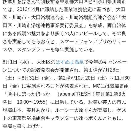
多摩川をはさんで隣接する東京都大田区と神奈川県川崎市
では、2013年4月に締結した産業連携協定に基づき、大田
区・川崎市・大田浴場連合会・川崎浴場組合連合会が「大
田区・川崎市浴場連携事業実行委員会」を結成。両自治体
にある銭湯の魅力をより多くの人にアピールして、その良
さを実感してもらおうと、スマートフォンアプリのリリー
スや、スタンプラリーを毎年実施している。
8月1日（水）、大田区の
はすぬま温泉
で今年のキャンペー
ンについての記者発表会が開催され、第１弾が7月28日
（土）～8月31日（金）、第2弾が10月20日（土）～11月30
日（金）に実施されることが発表された。MCには銭湯番組
「勝手にほっかほっか」（abemaFRESH！毎月第1.第3火
曜日 19:00〜19:55）に出演している、お笑い芸人の市民
球場山本、美月あかり、ルーシー大原くんが登場し、ゲス
トの東京都浴場組合キャラクターのゆっポくんとともに、
会場を盛り上げた。