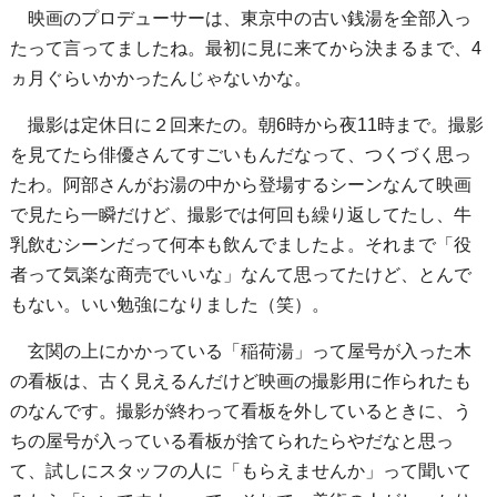
映画のプロデューサーは、東京中の古い銭湯を全部入っ
たって言ってましたね。最初に見に来てから決まるまで、4
ヵ月ぐらいかかったんじゃないかな。
撮影は定休日に２回来たの。朝6時から夜11時まで。撮影
を見てたら俳優さんてすごいもんだなって、つくづく思っ
たわ。阿部さんがお湯の中から登場するシーンなんて映画
で見たら一瞬だけど、撮影では何回も繰り返してたし、牛
乳飲むシーンだって何本も飲んでましたよ。それまで「役
者って気楽な商売でいいな」なんて思ってたけど、とんで
もない。いい勉強になりました（笑）。
玄関の上にかかっている「稲荷湯」って屋号が入った木
の看板は、古く見えるんだけど映画の撮影用に作られたも
のなんです。撮影が終わって看板を外しているときに、う
ちの屋号が入っている看板が捨てられたらやだなと思っ
て、試しにスタッフの人に「もらえませんか」って聞いて