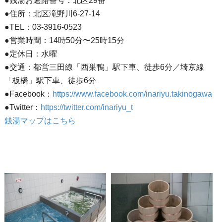
●銭湯お遍路番号：北区29番
●住所：北区滝野川6-27-14
●TEL：03-3916-0523
●営業時間：14時50分〜25時15分
●定休日：水曜
●交通：都営三田線「西巣鴨」駅下車、徒歩6分／埼京線
「板橋」駅下車、徒歩6分
●Facebook：
https://www.facebook.com/inariyu.takinogawa
●Twitter：
https://twitter.com/inariyu_t
銭湯マップはこちら