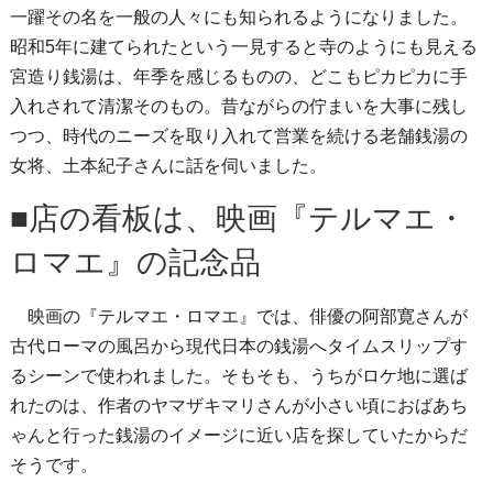
一躍その名を一般の人々にも知られるようになりました。
昭和5年に建てられたという一見すると寺のようにも見える
宮造り銭湯は、年季を感じるものの、どこもピカピカに手
入れされて清潔そのもの。昔ながらの佇まいを大事に残し
つつ、時代のニーズを取り入れて営業を続ける老舗銭湯の
女将、土本紀子さんに話を伺いました。
■店の看板は、映画『テルマエ・
ロマエ』の記念品
映画の『テルマエ・ロマエ』では、俳優の阿部寛さんが
古代ローマの風呂から現代日本の銭湯へタイムスリップす
るシーンで使われました。そもそも、うちがロケ地に選ば
れたのは、作者のヤマザキマリさんが小さい頃におばあち
ゃんと行った銭湯のイメージに近い店を探していたからだ
そうです。