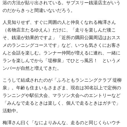
浴の方法が貼り出されている。サブスリー銭湯店主がいう
のだからきっと間違いないだろう。
人見知りせず、すぐに周囲の人と仲良くなれる梅澤さん
（名物店主たるゆえん）だけに、「走りを楽しんだ後こ
そ、銭湯が効果的ですよ」「近所の隅田公園周辺はおスス
メのランニングコースです」など、いつも気さくにお客さ
んと会話を楽しむ。ランナー仲間が増えるに連れ、一緒に
ランを楽しんでから「堤柳泉」でひとっ風呂！ というメ
ンバーが自然と増えてきた。
こうして結成されたのが「ふろともランニングクラブ 堤柳
泉」。年齢も住まいもさまざま、現在は30名以上で定例の
ランニングや駅伝大会、マラソン大会へのエントリーなど
「みんなで走るときは楽しく、個人で走るときはガチで」
活動中。
梅澤さん曰く「なによりみんな、走るのと同じくらいウチ