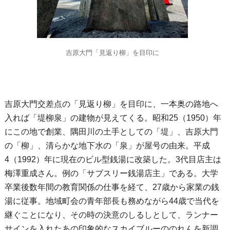
吉原大門「見返り柳」を目印に
吉原大門交差点の「見返り柳」を目印に、一本奥の路地へ
入れば「堤柳泉」の建物が見えてくる。昭和25（1950）年
にこの地で創業、隅田川の土手としての「堤」、吉原大門
の「柳」、清らかな地下水の「泉」が屋号の由来。平成
4（1992）年に現在のビル型銭湯に改築した。3代目店主は
梅澤重成さん。例の「サブスリー銭湯店主」である。大学
卒業後数年間の教育関係の仕事を経て、27歳から家業の銭
湯に従事。地域町会の青年部長も務めながら44歳で当代を
継ぐことになり、その時の決意のしるしとして、ランナー
サインを入れたあの印象的なスカイブルーののれんを新調