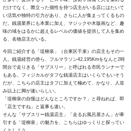
だけでなく、際立った個性を持つ店主がいる店にはたいて
い活気や独特の引力があり、さらに人が集まってくるもの
だ。銭湯業界にも本業に加え、マジックや木版画など、趣
味の域をはるかに超えるレベルの価値を提供して人を集め
る、名物店主がいる。
今回ご紹介する「堤柳泉」（台東区千束）の店主もその一
人。銭湯経営の傍ら、フルマラソン42.195Kmをなんと2時
間台で走りきる「サブスリー」と呼ばれる市民ランナーで
もある。フィジカルがタフな銭湯店主はいくらでもいそう
だが、こちらの店主はタフに加えて極めて、かなり、人並
み以上に脚が速いらしい。
「堤柳泉の自慢はどんなところですか？」と尋ねれば、即
「店主ですね」と返事も速い。
そんな「サブスリー銭湯店主」「走るお風呂屋さん」が牽
引する「堤柳泉」の魅力を、こちらはゆっくりと探ってい
くとしよう。