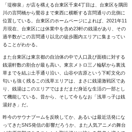
「堤柳泉」が店を構える台東区千束4丁目は、台東区を隅田
川の言問橋から鶯谷まで東西に横断する言問通りの北側に
位置している。台東区のホームページによれば、2021年11
月現在、台東区には休業中を含め23軒の銭湯があり、その
過半数がこの言問通り以北の徒歩圏内エリアに集まってい
ることがわかる。
また台東区は東京都の自治体の中で人口及び面積に対する
銭湯軒数の割合が最も高い。東京メトロ三ノ輪駅から裏浅
草までを結ぶ土手通り沿い、山谷や吉原という下町文化の
匂いも強く残るこの浅草エリアは、まさに銭湯激戦区であ
り、銭湯はこのエリアではまだまだ身近な生活の一部とし
て機能している。昔から、そして今もなお「浅草っ子は銭
湯好き」だ。
昨今のサウナブームを反映してか、あるいは最近活発にな
ってきたSNS発信の影響だろうか、また人気アニメの舞台