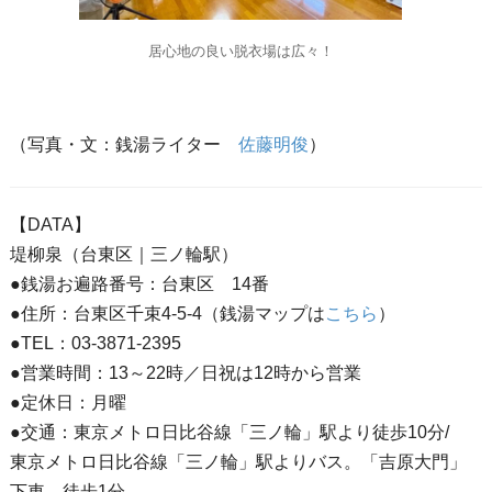
居心地の良い脱衣場は広々！
（写真・文：銭湯ライター
佐藤明俊
）
【DATA】
堤柳泉（台東区｜三ノ輪駅）
●銭湯お遍路番号：台東区 14番
●住所：台東区千束4-5-4（銭湯マップは
こちら
）
●TEL：03-3871-2395
●営業時間：13～22時／日祝は12時から営業
●定休日：月曜
●交通：東京メトロ日比谷線「三ノ輪」駅より徒歩10分/
東京メトロ日比谷線「三ノ輪」駅よりバス。「吉原大門」
下車、徒歩1分