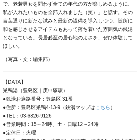
で、老若男女を問わず全ての年代の方が楽しめるように、
私が入れたいものを全部入れました（笑）」と話す。その
言葉通りに新たな試みと最新の設備を導入しつつ、随所に
和を感じさせるアイテムもあって落ち着いた雰囲気の銭湯
となっている。長居必至の居心地のよさを、ぜひ体験して
ほしい。
（写真・文：編集部）
【DATA】
巣鴨湯（豊島区｜庚申塚駅）
●銭湯お遍路番号：豊島区 31番
●住所：豊島区巣鴨4-13-9（銭湯マップは
こちら
）
●TEL：03-6826-9126
●営業時間：15～24時、土・日曜12～24時
●定休日：火曜