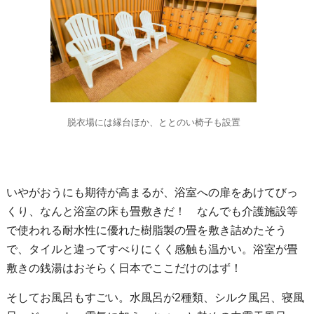
脱衣場には縁台ほか、ととのい椅子も設置
いやがおうにも期待が高まるが、浴室への扉をあけてびっ
くり、なんと浴室の床も畳敷きだ！ なんでも介護施設等
で使われる耐水性に優れた樹脂製の畳を敷き詰めたそう
で、タイルと違ってすべりにくく感触も温かい。浴室が畳
敷きの銭湯はおそらく日本でここだけのはず！
そしてお風呂もすごい。水風呂が2種類、シルク風呂、寝風