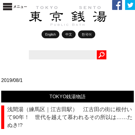
English
中文
한국어
Search
2019/08/1
TOKYO銭湯物語
浅間湯（練馬区｜江古田駅） 江古田の街に根付い
て90年！ 世代を越えて慕われるその所以は……た
ぬき!?