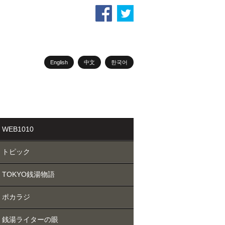
English
中文
한국어
WEB1010
トピック
TOKYO銭湯物語
ポカラジ
銭湯ライターの眼