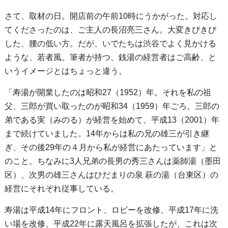
さて、取材の日。開店前の午前10時にうかがった。対応し
てくださったのは、ご主人の長沼亮三さん。大変きびきび
した、腰の低い方。だが、いでたちは渋谷でよく見かける
ような、若者風。筆者が持つ、銭湯の経営者はご高齢、と
いうイメージとはちょっと違う。
「寿湯が開業したのは昭和27（1952）年。それを私の祖
父、三郎が買い取ったのが昭和34（1959）年ごろ。三郎の
弟である実（みのる）が経営を始めて、平成13（2001）年
まで続けていました。14年からは私の兄の雄三が引き継
ぎ、その後29年の４月から私が経営にあたっています」と
のこと。ちなみに3人兄弟の長男の秀三さんは薬師湯（墨田
区）、次男の雄三さんはひだまりの泉 萩の湯（台東区）の
経営にそれぞれ従事している。
寿湯は平成14年にフロント、ロビーを改修、平成17年に洗
い場を改修、平成22年に露天風呂を拡張したが、これは次