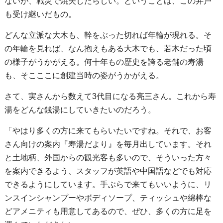
ないが、戦災で焼失したらしい。ということは、この井戸
も受け継いだもの。
どんな立派な大木も、幹をぶった切れば年輪が現れる。そ
の年輪を見れば、なん抱えもある大木でも、若木だった頃
の様子がうかがえる。何十年もの歴史を誇る老舗の寿湯
も、そこここに創建当時の姿がうかがえる。
さて、実さんから数えて3代目になる亮三さん。これから寿
湯をどんな銭湯にしていきたいのだろう。
「やはり多くの方に来てもらいたいですね。それで、お客
さん向けの案内『寿湯だより』を毎月出しています。それ
と土地柄、外国からの観光客も多いので、そういった方々
を案内できるよう、スタッフが英語や中国語などでも対応
できるようにしています。手ぶらで来てもいいように、リ
ンスインシャンプーやボディソープ、ティッシュや綿棒な
どアメニティも用意してあるので、ぜひ、多くの方に足を