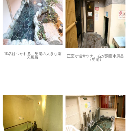
10名はつかれる、男湯の大きな露
正面が塩サウナ。右が洞窟水風呂
天風呂
（男湯）