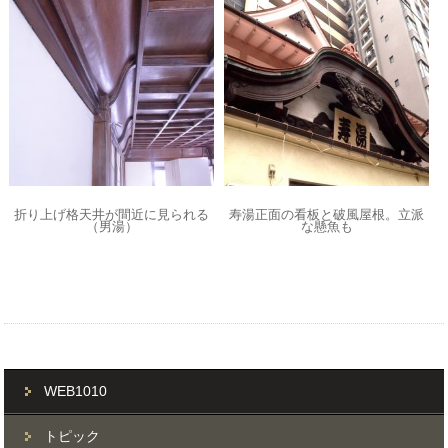
折り上げ格天井が間近に見られる
寿湯正面の看板と破風屋根。立派
（男湯）
な懸魚も
WEB1010
トピック