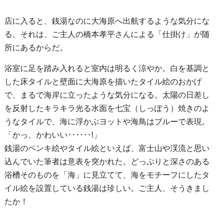
店に入ると、銭湯なのに大海原へ出航するような気分にな
る。それは、ご主人の橋本孝平さんによる「仕掛け」が随
所にあるからだ。
浴室に足を踏み入れると室内は明るく涼やか。白を基調と
した床タイルと壁面に大海原を描いたタイル絵のおかげ
で、まるで海岸に立ったような気分になる。太陽の日差し
を反射したキラキラ光る水面を七宝（しっぽう）焼きのよ
うなタイルで、海に浮かぶヨットや海鳥はブルーで表現。
「かっ、かわいい･･････!」
銭湯のペンキ絵やタイル絵といえば、富士山や渓流と思い
込んでいた筆者は意表を突かれた。どっぷりと深さのある
浴槽そのものを「海」に見立てて、海をモチーフにしたタ
イル絵を設置している銭湯は珍しい。ご主人、そうきまし
たか！