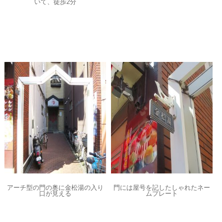
いて、徒歩2分
アーチ型の門の奥に金松湯の入り
門には屋号を記したしゃれたネー
口が見える
ムプレート