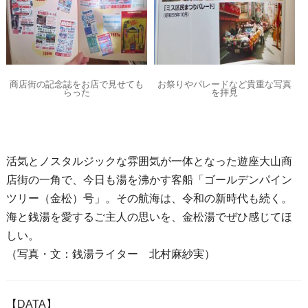
商店街の記念誌をお店で見せても
お祭りやパレードなど貴重な写真
らった
を拝見
活気とノスタルジックな雰囲気が一体となった遊座大山商
店街の一角で、今日も湯を沸かす客船「ゴールデンパイン
ツリー（金松）号」。その航海は、令和の新時代も続く。
海と銭湯を愛するご主人の思いを、金松湯でぜひ感じてほ
しい。
（写真・文：銭湯ライター 北村麻紗実）
【DATA】