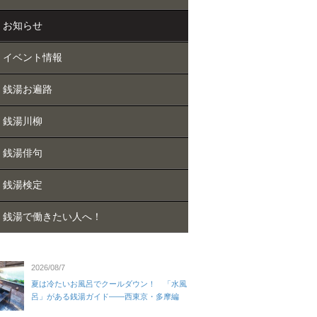
お知らせ
イベント情報
銭湯お遍路
銭湯川柳
銭湯俳句
銭湯検定
銭湯で働きたい人へ！
2026/08/7
夏は冷たいお風呂でクールダウン！ 「水風
呂」がある銭湯ガイド——西東京・多摩編