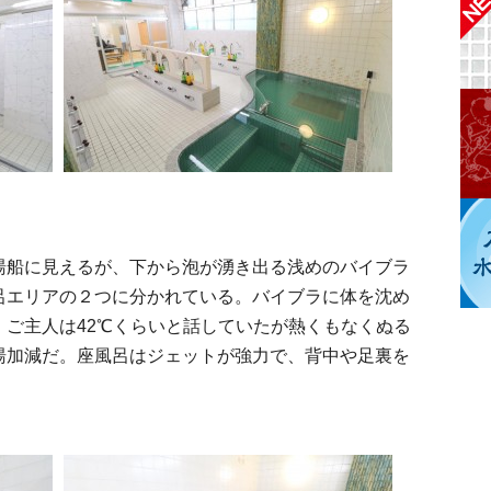
湯船に見えるが、下から泡が湧き出る浅めのバイブラ
呂エリアの２つに分かれている。バイブラに体を沈め
ご主人は42℃くらいと話していたが熱くもなくぬる
湯加減だ。座風呂はジェットが強力で、背中や足裏を