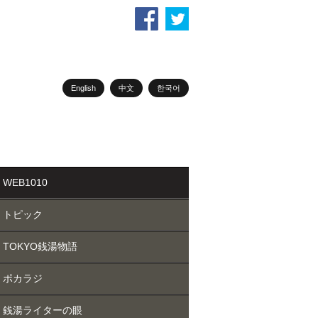
English
中文
한국어
WEB1010
トピック
TOKYO銭湯物語
ポカラジ
銭湯ライターの眼