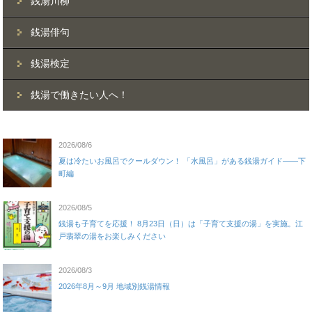
銭湯川柳
銭湯俳句
銭湯検定
銭湯で働きたい人へ！
2026/08/6
夏は冷たいお風呂でクールダウン！ 「水風呂」がある銭湯ガイド——下
町編
2026/08/5
銭湯も子育てを応援！ 8月23日（日）は「子育て支援の湯」を実施。江
戸翡翠の湯をお楽しみください
2026/08/3
2026年8月～9月 地域別銭湯情報