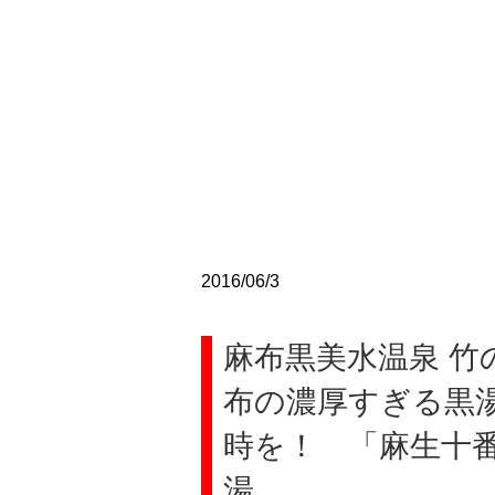
2016/06/3
麻布黒美水温泉 竹
布の濃厚すぎる黒
時を！ 「麻生十
湯