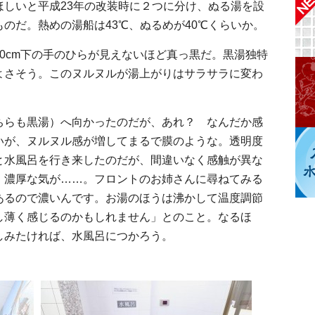
ほしいと平成23年の改装時に２つに分け、ぬる湯を設
のだ。熱めの湯船は43℃、ぬるめが40℃くらいか。
0cm下の手のひらが見えないほど真っ黒だ。黒湯独特
よさそう。このヌルヌルが湯上がりはサラサラに変わ
らも黒湯）へ向かったのだが、あれ？ なんだか感
いが、ヌルヌル感が増してまるで膜のような。透明度
と水風呂を行き来したのだが、間違いなく感触が異な
、濃厚な気が……。フロントのお姉さんに尋ねてみる
あるので濃いんです。お湯のほうは沸かして温度調節
し薄く感じるのかもしれません」とのこと。なるほ
しみたければ、水風呂につかろう。