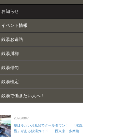
お知らせ
イベント情報
銭湯お遍路
銭湯川柳
銭湯俳句
銭湯検定
銭湯で働きたい人へ！
2026/08/7
夏は冷たいお風呂でクールダウン！ 「水風
呂」がある銭湯ガイド——西東京・多摩編