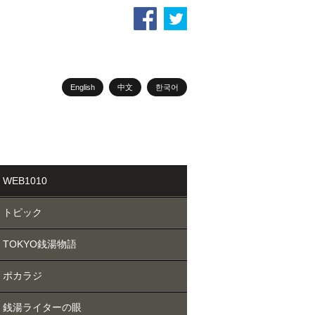
English
中文
한국어
WEB1010
トピック
TOKYO銭湯物語
ポカラジ
銭湯ライターの眼