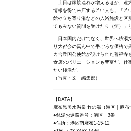
土日は家族連れが増えるほか、遠方
情報を得て来店する若い人も。「若
館や立ち寄り湯などの入浴施設と区別
てもみない質問を受けたり（笑）」
日本国内だけでなく、世界へ銭湯文
り大都会の真ん中で手ごろな価格で
カ合衆国公使館が設けられた善福寺
食店のバリエーションも豊富だ。仕
たい銭湯だ。
（写真・文：編集部）
【DATA】
麻布黒美水温泉 竹の湯（港区｜麻布
●銭湯お遍路番号：港区 3番
●住所：港区南麻布1-15-12
●TEL：03-3453-1446