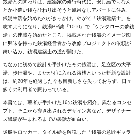
銭湯との関わりは、建築家の修行時代に、安月給でもなん
とか小遣い銭をひねり出そうと風呂なしアパートに住み、
銭湯生活を始めたのがきっかけ。やがて「銭湯建築士」を
志すようになり、銭湯PR誌『1010』で「ケンタローの夢銭
湯」の連載を始めたところ、掲載された銭湯のイメージ図
に興味を持った銭湯経営者から改修プロジェクトの依頼が
舞い込み、銭湯建築士の道が開けた。
ちなみに初めて設計を手掛けたその銭湯は、足立区の大平
湯。歩行湯や、またがずに入れる浴槽といった斬新な設計
は、約20年を経過した今も目新しさを失っておらず、日々
多くの利用者で賑わっている。
本書では、著者が手掛けた16の銭湯を紹介。異なるコンセ
プト、そこから導き出されるデザイン案など、デザイナー
ズ銭湯が生まれるまでの裏話が面白い。
暖簾やロッカー、タイル絵を解説した「銭湯の意匠ギャラ