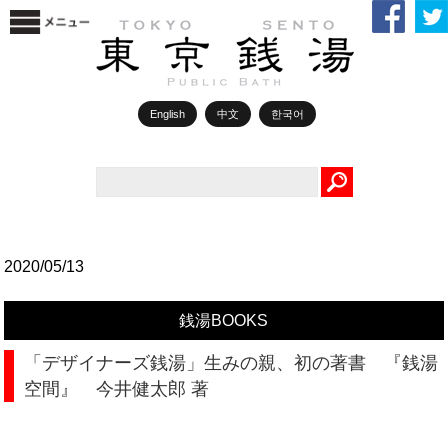
English
中文
한국어
Search
2020/05/13
銭湯BOOKS
「デザイナーズ銭湯」生みの親、初の著書 『銭湯
空間』 今井健太郎 著