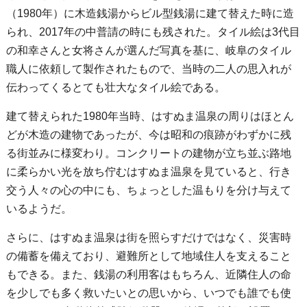
（1980年）に木造銭湯からビル型銭湯に建て替えた時に造
られ、2017年の中普請の時にも残された。タイル絵は3代目
の和幸さんと女将さんが選んだ写真を基に、岐阜のタイル
職人に依頼して製作されたもので、当時の二人の思入れが
伝わってくるとても壮大なタイル絵である。
建て替えられた1980年当時、はすぬま温泉の周りはほとん
どが木造の建物であったが、今は昭和の痕跡がわずかに残
る街並みに様変わり。コンクリートの建物が立ち並ぶ路地
に柔らかい光を放ち佇むはすぬま温泉を見ていると、行き
交う人々の心の中にも、ちょっとした温もりを分け与えて
いるようだ。
さらに、はすぬま温泉は街を照らすだけではなく、災害時
の備蓄を備えており、避難所として地域住人を支えること
もできる。また、銭湯の利用客はもちろん、近隣住人の命
を少しでも多く救いたいとの思いから、いつでも誰でも使