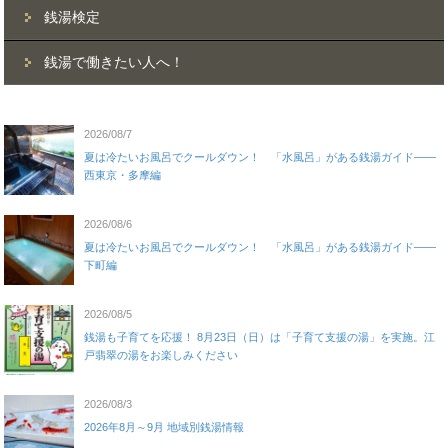
銭湯検定
銭湯で働きたい人へ！
2026/08/7
夏は冷たいお風呂でクールダウン！ 「水風呂」がある銭湯ガイド——
西東京・多摩編
2026/08/6
夏は冷たいお風呂でクールダウン！ 「水風呂」がある銭湯ガイド——
下町編
2026/08/5
銭湯も子育てを応援！ 8月23日（日）は「子育て支援の湯」を実施。江
戸翡翠の湯をお楽しみください
2026/08/3
2026年8月～9月 地域別銭湯情報