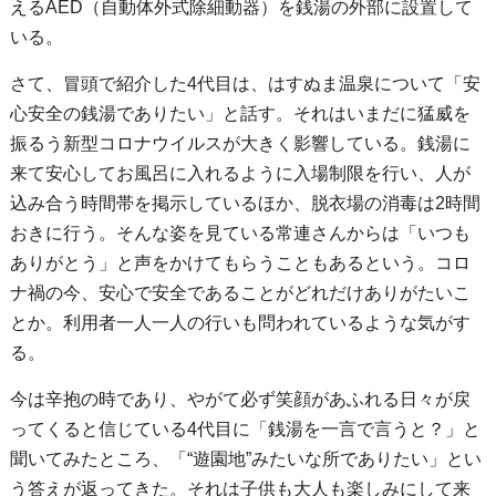
えるAED（自動体外式除細動器）を銭湯の外部に設置して
いる。
さて、冒頭で紹介した4代目は、はすぬま温泉について「安
心安全の銭湯でありたい」と話す。それはいまだに猛威を
振るう新型コロナウイルスが大きく影響している。銭湯に
来て安心してお風呂に入れるように入場制限を行い、人が
込み合う時間帯を掲示しているほか、脱衣場の消毒は2時間
おきに行う。そんな姿を見ている常連さんからは「いつも
ありがとう」と声をかけてもらうこともあるという。コロ
ナ禍の今、安心で安全であることがどれだけありがたいこ
とか。利用者一人一人の行いも問われているような気がす
る。
今は辛抱の時であり、やがて必ず笑顔があふれる日々が戻
ってくると信じている4代目に「銭湯を一言で言うと？」と
聞いてみたところ、「“遊園地”みたいな所でありたい」とい
う答えが返ってきた。それは子供も大人も楽しみにして来