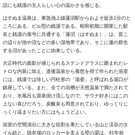
話にも銭湯の主人らしい心の温かさを感じる。
はすぬま温泉は、東急池上線蓮沼駅からおよそ徒歩1分のと
ころにある、ビル型の銭湯である。昭和初期に開業した駅
名と銭湯の屋号に共通する「蓮沼（はすぬま）」は、昔こ
の辺りが池や沼などの多い湿地帯であり、そこに蓮の群生
する沼があったことに由来している。
大正時代の面影が感じられるステンドグラスに囲まれたレ
トロな内装に加え、道後温泉から着想を得て作られた浴室
には、銭湯では珍しい円柱形の「湯釜」と呼ばれる湯口が
鎮座している。また、全ての浴槽が天然温泉で満たされて
おり、水風呂も源泉掛け流しなので、サウナ好きにはこの
上ない喜びだろう。炭酸泉も用意されており、ゆっくりじ
っくり温まりたい方にはちょうどよい。
浴室の空間演出に大きな役割を果たしている山と渓谷のタ
イル絵と、脱衣場のロッカーを支える壁の梁は、41年前