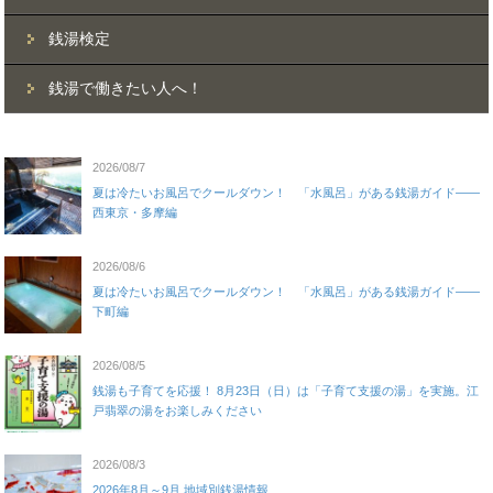
銭湯検定
銭湯で働きたい人へ！
2026/08/7
夏は冷たいお風呂でクールダウン！ 「水風呂」がある銭湯ガイド——
西東京・多摩編
2026/08/6
夏は冷たいお風呂でクールダウン！ 「水風呂」がある銭湯ガイド——
下町編
2026/08/5
銭湯も子育てを応援！ 8月23日（日）は「子育て支援の湯」を実施。江
戸翡翠の湯をお楽しみください
2026/08/3
2026年8月～9月 地域別銭湯情報