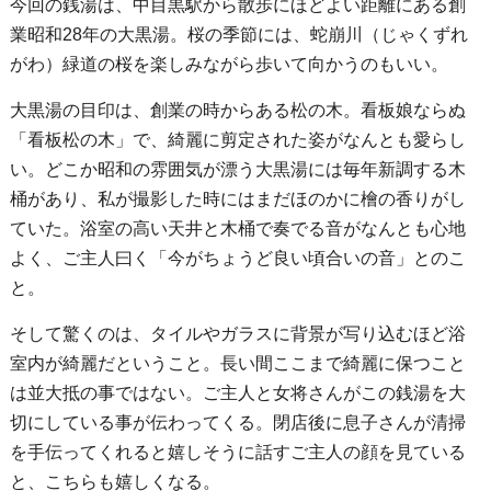
今回の銭湯は、中目黒駅から散歩にほどよい距離にある創
業昭和28年の大黒湯。桜の季節には、蛇崩川（じゃくずれ
がわ）緑道の桜を楽しみながら歩いて向かうのもいい。
大黒湯の目印は、創業の時からある松の木。看板娘ならぬ
「看板松の木」で、綺麗に剪定された姿がなんとも愛らし
い。どこか昭和の雰囲気が漂う大黒湯には毎年新調する木
桶があり、私が撮影した時にはまだほのかに檜の香りがし
ていた。浴室の高い天井と木桶で奏でる音がなんとも心地
よく、ご主人曰く「今がちょうど良い頃合いの音」とのこ
と。
そして驚くのは、タイルやガラスに背景が写り込むほど浴
室内が綺麗だということ。長い間ここまで綺麗に保つこと
は並大抵の事ではない。ご主人と女将さんがこの銭湯を大
切にしている事が伝わってくる。閉店後に息子さんが清掃
を手伝ってくれると嬉しそうに話すご主人の顔を見ている
と、こちらも嬉しくなる。