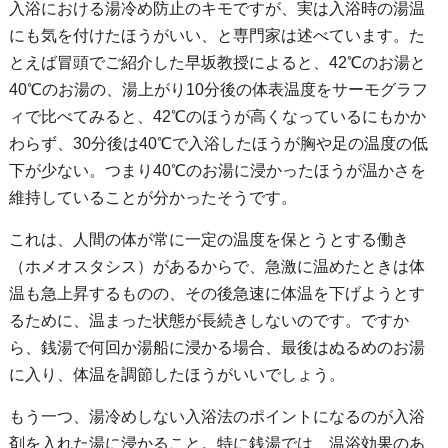
入浴における湯冷め防止のキモですが、実は入浴時の湯温
にも気を付けたほうがいい、と専門家は述べています。た
とえば冒頭でご紹介した早坂教授によると、42℃のお湯と
40℃のお湯の、湯上がり10分後の体表温度をサーモグラフ
ィで比べてみると、42℃のほうが高くなっているにもかか
わらず、30分後は40℃で入浴したほうが胸や足の温度の低
下が少ない。つまり40℃のお湯に浸かったほうが温かさを
維持していることが分かったそうです。
これは、人間の体が常に一定の温度を保とうとする働き
（ホメオスタシス）があるからで、急激に温めたときは体
温も急上昇するものの、その後急速に体温を下げようとす
るために、温まった状態が長続きしないのです。ですか
ら、銭湯で何回か湯船に浸かる場合、最後はぬるめのお湯
に入り、体温を調節したほうがいいでしょう。
もう一つ、湯冷めしない入浴法のポイントになるのが入浴
剤を入れた湯に浸かること。特に銭湯では、温浴効果のあ