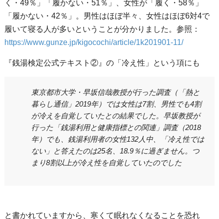
く・49％」「履かない・51％」、女性が「履く・58％」
「履かない・42％」。男性はほぼ半々、女性はほぼ6対4で
履いて寝る人が多いということが分かりました。参照：
https://www.gunze.jp/kigocochi/article/1k201901-11/
『銭湯検定公式テキスト②』の「冷え性」という項にも
東京都市大学・早坂信哉教授が行った調査（「熱と
暮らし通信」2019年）では女性は7割、男性でも4割
が冷えを自覚していたとの結果でした。早坂教授が
行った「銭湯利用と健康指標との関連」調査（2018
年）でも、銭湯利用者の女性132人中、「冷え性では
ない」と答えたのは25名、18.9％に過ぎません。つ
まり8割以上が冷え性を自覚していたのでした
と書かれていますから、寒くて眠れなくなることを恐れ