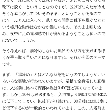
つまり、床に就くまでは靴下を履き、ふとんにもぐったら
靴下は脱ぐ、ということなのですが、脱げばなんだか冷え
そうな感じがしてついそのまま、ということがあるので
は？ ふとんに入って、眠くなる間際に靴下を脱ぐなどと
いう器用な動作はなかなか難しいもの。そのまま眠り込
み、夜中に足の違和感で目が覚めるようなことも多いので
はないでしょうか。
そう考えれば、湯冷めしないお風呂の入り方を実践するほ
うが手っ取り早いことになりますね。それが今回のテーマ
です。
まず、「湯冷め」とはどんな状態をいうのでしょうか。い
ろいろな実験が行われていますが、浴槽で全身浴した直後
は、入浴前に比べて深部体温は0.4℃ほど高くなっていま
す。しかし10分も経過すると、入浴前より約0.1℃深部体温
は低下してしまい、以後下がり続けて、30分後には0.3度ほ
ど低下するのが一般的といわれています。この、入浴前よ