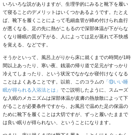
いろいろな説がありますが、生理学的にみると靴下を履い
て寝ることのデメリットはいくつかあるようです。たとえ
ば、靴下を履くことによって毛細血管が締め付けられ血行
が悪くなる、足の先に熱がこもるので深部体温が下がらな
くなり睡眠の質が下がる、人によっては足が蒸れて不快感
を覚える、などです。
そうかといって、風呂上がりから床に就くまでの時間が1時
間以上あったり、寒い夜、銭湯の帰り道で足元がすっかり
冷えてしまったり、という状況でなかなか寝付けなくなる
ことはよくあることです。以前、このコラムの
「⑬いい睡
眠が得られる入浴法とは」
でご説明したように、スムーズ
な入眠のメカニズムは深部体温が皮膚の熱放散によって下
がることが必要条件ですから、お風呂で温めた足の保温の
ために靴下を履くことは大切ですが、ずっと履いたままで
は良い眠りが得られない、ということになります。