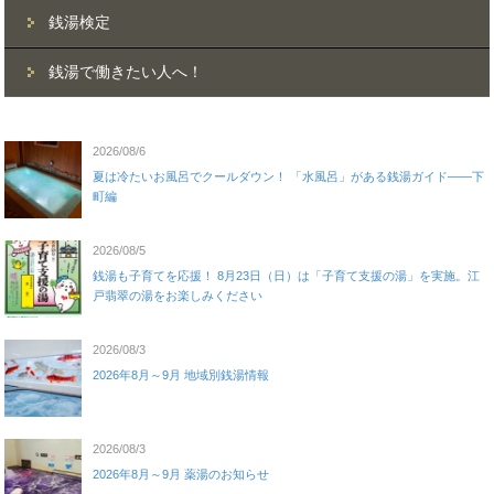
銭湯検定
銭湯で働きたい人へ！
2026/08/6
夏は冷たいお風呂でクールダウン！ 「水風呂」がある銭湯ガイド——下
町編
2026/08/5
銭湯も子育てを応援！ 8月23日（日）は「子育て支援の湯」を実施。江
戸翡翠の湯をお楽しみください
2026/08/3
2026年8月～9月 地域別銭湯情報
2026/08/3
2026年8月～9月 薬湯のお知らせ