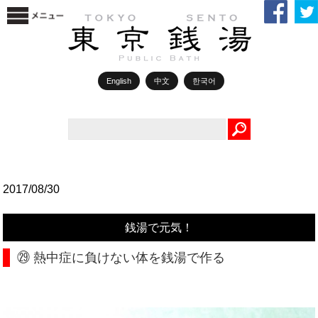
English
中文
한국어
Search
2017/08/30
銭湯で元気！
㉙ 熱中症に負けない体を銭湯で作る