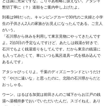
とは誠に光栄ですな。こりゃあ粗略に扱えない。アタシャ
懇切丁寧に（？）道順をご案内申し上げたよ。
到着は9時だった。キャンピングカーで30代のご夫婦と小学
生の子供さん2人の家族がお見えになったんである。ご主人
がいう。
「石川県から休みを利用して東京見物にやってきたんです
よ。2泊3日の予定なんですけど、あたしは銭湯が好きで、
石川でもよく銭湯巡りをしてんです。だから東京の銭湯に
も入ってみたくて、車にいつも風呂道具一式を積み込んで
あるんです」
アタシャびっくりよ。千葉のディズニーランドというだけ
で「やけに遠いな」と思ったのに、北陸の石川県からだと
おっしゃる。
ウーン、はるばる加賀は前田さんのご城下からお江戸の銭
湯へ湯桶持参でおいでいただいたんだ。スゴイねえ、あり