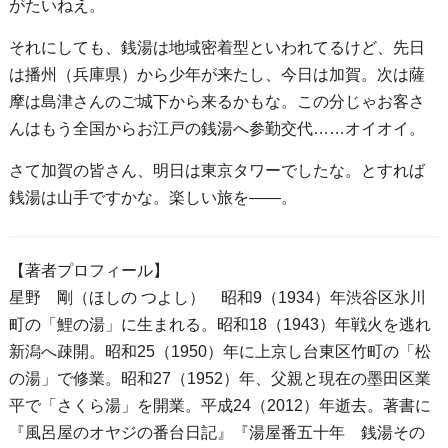
がたいねえ。
それにしても、銭湯は地域密着型といわれてるけど、先日
は播州（兵庫県）から少年が来たし、今日は加賀。次は薩
摩は島津さんのご城下から来るかもな。この分じゃお客さ
んはもう全国からお江戸の銭湯へ参勤交代……オイオイ。
さて加賀の皆さん、明日は東京タワーでしたな。とすれば
銭湯は山手ですかな。楽しい旅を――。
【著者プロフィール】
星野 剛（ほしの つよし） 昭和9（1934）年渋谷区氷川
町の「鯉の湯」に生まれる。昭和18（1943）年戦火を逃れ
新潟へ疎開。昭和25（1950）年に上京し台東区竹町の「松
の湯」で修業。昭和27（1952）年、父親と現在の墨田区業
平で「さくら湯」を開業。平成24（2012）年逝去。著書に
『風呂屋のオヤジの番台日記』『湯屋番五十年 銭湯その