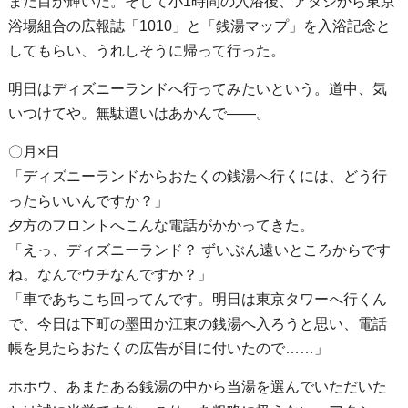
また目が輝いた。そして小1時間の入浴後、アタシから東京
浴場組合の広報誌「1010」と「銭湯マップ」を入浴記念と
してもらい、うれしそうに帰って行った。
明日はディズニーランドへ行ってみたいという。道中、気
いつけてや。無駄遣いはあかんで――。
〇月×日
「ディズニーランドからおたくの銭湯へ行くには、どう行
ったらいいんですか？」
夕方のフロントへこんな電話がかかってきた。
「えっ、ディズニーランド？ ずいぶん遠いところからです
ね。なんでウチなんですか？」
「車であちこち回ってんです。明日は東京タワーへ行くん
で、今日は下町の墨田か江東の銭湯へ入ろうと思い、電話
帳を見たらおたくの広告が目に付いたので……」
ホホウ、あまたある銭湯の中から当湯を選んでいただいた