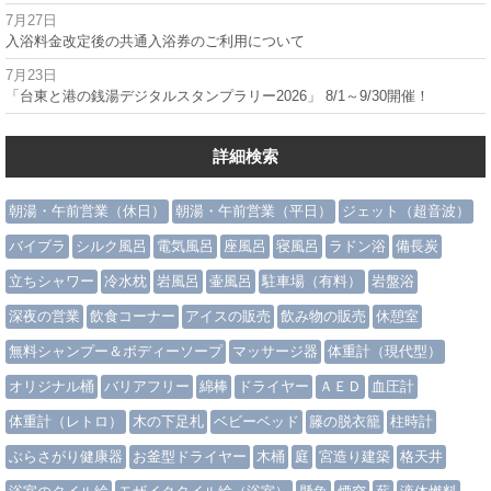
7月27日
入浴料金改定後の共通入浴券のご利用について
7月23日
「台東と港の銭湯デジタルスタンプラリー2026」 8/1～9/30開催！
詳細検索
朝湯・午前営業（休日）
朝湯・午前営業（平日）
ジェット（超音波）
バイブラ
シルク風呂
電気風呂
座風呂
寝風呂
ラドン浴
備長炭
立ちシャワー
冷水枕
岩風呂
壷風呂
駐車場（有料）
岩盤浴
深夜の営業
飲食コーナー
アイスの販売
飲み物の販売
休憩室
無料シャンプー＆ボディーソープ
マッサージ器
体重計（現代型）
オリジナル桶
バリアフリー
綿棒
ドライヤー
ＡＥＤ
血圧計
体重計（レトロ）
木の下足札
ベビーベッド
籐の脱衣籠
柱時計
ぶらさがり健康器
お釜型ドライヤー
木桶
庭
宮造り建築
格天井