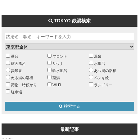
TOKYO 銭湯検索
番台
フロント
温泉
露天風呂
サウナ
水風呂
炭酸泉
軟水風呂
あつ湯の浴槽
ぬる湯の浴槽
薬湯
ペンキ絵
荷物一時預かり
Wi-Fi
ランドリー
駐車場
検索する
最新記事