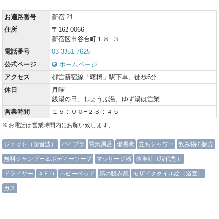
お遍路番号
新宿 21
住所
〒162-0066
新宿区市谷台町１８−３
電話番号
03-3351-7625
公式ページ
ホームページ
アクセス
都営新宿線「曙橋」駅下車、徒歩6分
休日
月曜
銭湯の日、しょうぶ湯、ゆず湯は営業
営業時間
１５：００−２３：４５
※お電話は営業時間内にお願い致します。
ジェット（超音波）
バイブラ
電気風呂
備長炭
立ちシャワー
飲み物の販売
無料シャンプー＆ボディーソープ
マッサージ器
体重計（現代型）
ドライヤー
ＡＥＤ
ベビーベッド
籐の脱衣籠
モザイクタイル絵（浴室）
ガス