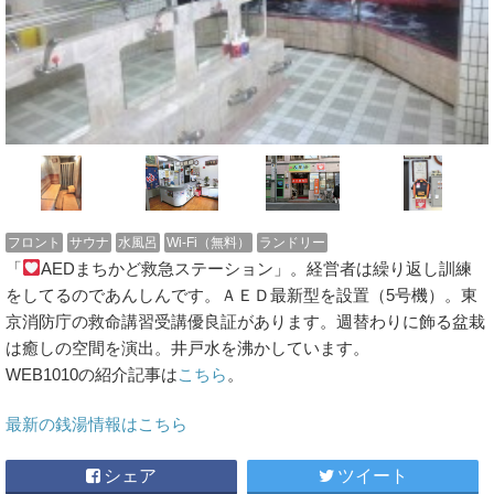
フロント
サウナ
水風呂
Wi-Fi（無料）
ランドリー
「
AEDまちかど救急ステーション」。経営者は繰り返し訓練
をしてるのであんしんです。ＡＥＤ最新型を設置（5号機）。東
京消防庁の救命講習受講優良証があります。週替わりに飾る盆栽
は癒しの空間を演出。井戸水を沸かしています。
WEB1010の紹介記事は
こちら
。
最新の銭湯情報はこちら
シェア
ツイート