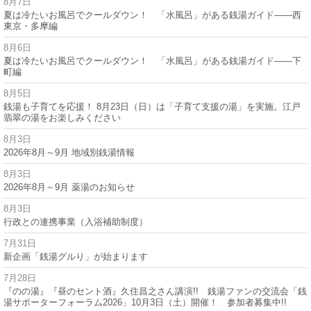
8月7日
夏は冷たいお風呂でクールダウン！ 「水風呂」がある銭湯ガイド——西
東京・多摩編
8月6日
夏は冷たいお風呂でクールダウン！ 「水風呂」がある銭湯ガイド——下
町編
8月5日
銭湯も子育てを応援！ 8月23日（日）は「子育て支援の湯」を実施。江戸
翡翠の湯をお楽しみください
8月3日
2026年8月～9月 地域別銭湯情報
8月3日
2026年8月～9月 薬湯のお知らせ
8月3日
行政との連携事業（入浴補助制度）
7月31日
新企画「銭湯グルり」が始まります
7月28日
『のの湯』『昼のセント酒』久住昌之さん講演!! 銭湯ファンの交流会「銭
湯サポーターフォーラム2026」10月3日（土）開催！ 参加者募集中!!