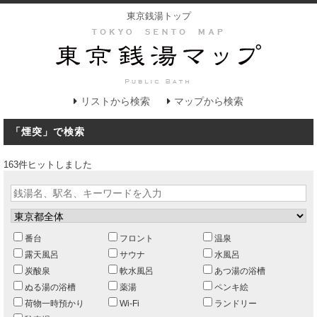
東京銭湯トップ
リストから検索
マップから検索
「煙突」で検索
163件ヒットしました
番台
フロント
温泉
露天風呂
サウナ
水風呂
炭酸泉
軟水風呂
あつ湯の浴槽
ぬる湯の浴槽
薬湯
ペンキ絵
荷物一時預かり
Wi-Fi
ランドリー