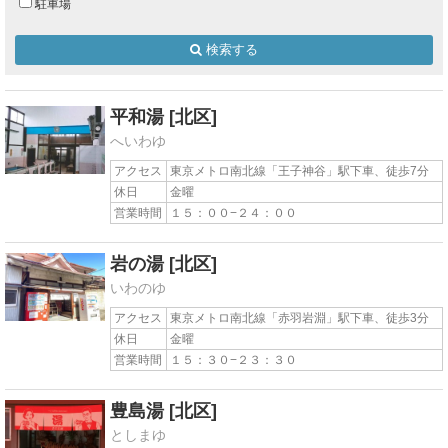
駐車場
検索する
平和湯
[北区]
へいわゆ
アクセス
東京メトロ南北線「王子神谷」駅下車、徒歩7分
休日
金曜
営業時間
１５：００−２４：００
岩の湯
[北区]
いわのゆ
アクセス
東京メトロ南北線「赤羽岩淵」駅下車、徒歩3分
休日
金曜
営業時間
１５：３０−２３：３０
豊島湯
[北区]
としまゆ