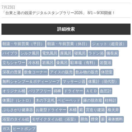
7月23日
「台東と港の銭湯デジタルスタンプラリー2026」 8/1～9/30開催！
詳細検索
朝湯・午前営業（平日）
朝湯・午前営業（休日）
ジェット（超音波）
バイブラ
シルク風呂
電気風呂
座風呂
寝風呂
ラドン浴
備長炭
立ちシャワー
冷水枕
岩風呂
壷風呂
駐車場（有料）
岩盤浴
深夜の営業
飲食コーナー
アイスの販売
飲み物の販売
休憩室
無料シャンプー＆ボディーソープ
マッサージ器
体重計（現代型）
オリジナル桶
バリアフリー
綿棒
ドライヤー
ＡＥＤ
血圧計
体重計（レトロ）
木の下足札
ベビーベッド
籐の脱衣籠
柱時計
ぶらさがり健康器
お釜型ドライヤー
木桶
庭
宮造り建築
格天井
浴室のタイル絵
モザイクタイル絵（浴室）
懸魚
煙突
薪
液体燃料
ガス
ヒートポンプ