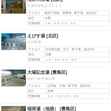
たきのがわよくじょう
アクセス
都営三田線「西巣鴨」駅下車、徒歩3分
休日
火曜
営業時間
１６：００−２４：００
えびす湯
[北区]
えびすゆ
アクセス
京浜東北線「王子」駅下車、徒歩3分
休日
月曜
営業時間
１５：００−２４：００
大塚記念湯
[豊島区]
おおつかきねんゆ
アクセス
山手線「大塚」駅下車、徒歩3分
休日
金曜
営業時間
１４：００−２５：００
稲荷湯（池袋）
[豊島区]