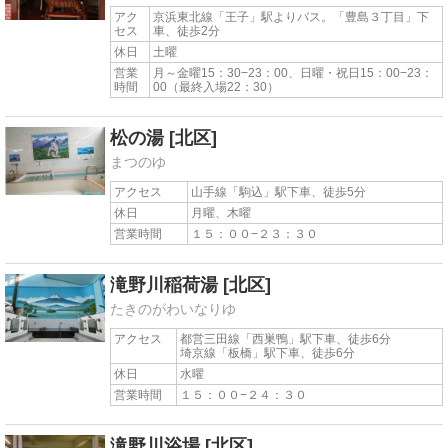
アク
京浜東北線「王子」駅よりバス。「豊島３丁目」下
セス
車、徒歩2分
休日
土曜
営業
月～金曜15：30−23：00、日曜・祝日15：00−23：
時間
00（最終入場22：30）
松の湯
[北区]
まつのゆ
アクセス
山手線「駒込」駅下車、徒歩5分
休日
月曜、木曜
営業時間
１５：００−２３：３０
滝野川稲荷湯
[北区]
たきのがわいなりゆ
アクセス
都営三田線「西巣鴨」駅下車、徒歩6分
埼京線「板橋」駅下車、徒歩6分
休日
水曜
営業時間
１５：００−２４：３０
滝野川浴場
[北区]