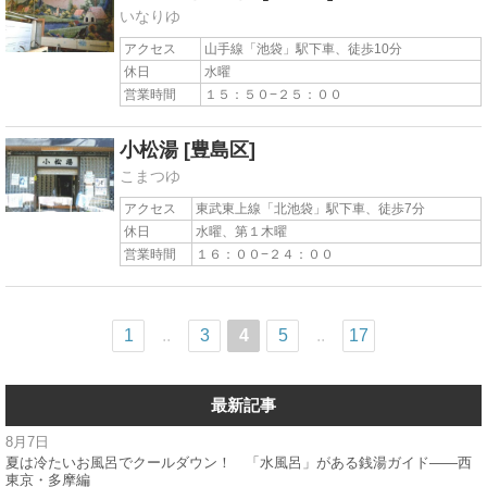
いなりゆ
アクセス
山手線「池袋」駅下車、徒歩10分
休日
水曜
営業時間
１５：５０−２５：００
小松湯
[豊島区]
こまつゆ
アクセス
東武東上線「北池袋」駅下車、徒歩7分
休日
水曜、第１木曜
営業時間
１６：００−２４：００
1
..
3
4
5
..
17
最新記事
8月7日
夏は冷たいお風呂でクールダウン！ 「水風呂」がある銭湯ガイド——西
東京・多摩編