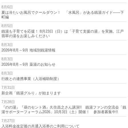
8月6日
夏は冷たいお風呂でクールダウン！ 「水風呂」がある銭湯ガイド——下
町編
8月5日
銭湯も子育てを応援！ 8月23日（日）は「子育て支援の湯」を実施。江戸
翡翠の湯をお楽しみください
8月3日
2026年8月～9月 地域別銭湯情報
8月3日
2026年8月～9月 薬湯のお知らせ
8月3日
行政との連携事業（入浴補助制度）
7月31日
新企画「銭湯グルり」が始まります
7月28日
『のの湯』『昼のセント酒』久住昌之さん講演!! 銭湯ファンの交流会「銭
湯サポーターフォーラム2026」10月3日（土）開催！ 参加者募集中!!
7月27日
入浴料金改定後の共通入浴券のご利用について