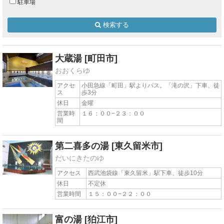
駐車場
検索する
大蔵湯
[町田市]
おおくらゆ
アクセ
小田急線「町田」駅よりバス。「滝の沢」下車、徒
ス
歩3分
休日
金曜
営業時
１６：００−２３：００
間
第二喜多の湯
[東久留米市]
だいにきたのゆ
アクセス
西武池袋線「東久留米」駅下車、徒歩10分
休日
不定休
営業時間
１５：００−２２：００
富の湯
[狛江市]