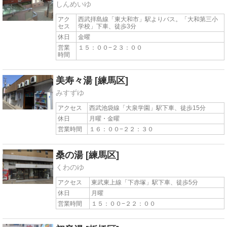
しんめいゆ
アク
西武拝島線「東大和市」駅よりバス。「大和第三小
セス
学校」下車、徒歩3分
休日
金曜
営業
１５：００−２３：００
時間
美寿々湯
[練馬区]
みすずゆ
アクセス
西武池袋線「大泉学園」駅下車、徒歩15分
休日
月曜・金曜
営業時間
１６：００−２２：３０
桑の湯
[練馬区]
くわのゆ
アクセス
東武東上線「下赤塚」駅下車、徒歩5分
休日
月曜
営業時間
１５：００−２２：００