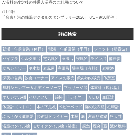
入浴料金改定後の共通入浴券のご利用について
7月23日
「台東と港の銭湯デジタルスタンプラリー2026」 8/1～9/30開催！
詳細検索
朝湯・午前営業（休日）
朝湯・午前営業（平日）
ジェット（超音波）
バイブラ
シルク風呂
電気風呂
座風呂
寝風呂
ラドン浴
備長炭
立ちシャワー
冷水枕
岩風呂
壷風呂
駐車場（有料）
岩盤浴
深夜の営業
飲食コーナー
アイスの販売
飲み物の販売
休憩室
無料シャンプー＆ボディーソープ
マッサージ器
体重計（現代型）
オリジナル桶
バリアフリー
綿棒
ドライヤー
ＡＥＤ
血圧計
体重計（レトロ）
木の下足札
ベビーベッド
籐の脱衣籠
柱時計
ぶらさがり健康器
お釜型ドライヤー
木桶
庭
宮造り建築
格天井
浴室のタイル絵
モザイクタイル絵（浴室）
懸魚
煙突
薪
液体燃料