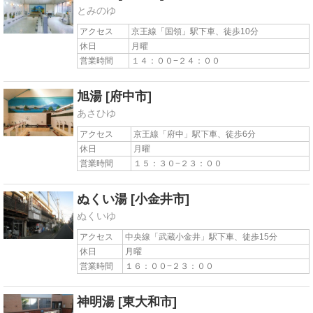
とみのゆ
アクセス
京王線「国領」駅下車、徒歩10分
休日
月曜
営業時間
１４：００−２４：００
旭湯
[府中市]
あさひゆ
アクセス
京王線「府中」駅下車、徒歩6分
休日
月曜
営業時間
１５：３０−２３：００
ぬくい湯
[小金井市]
ぬくいゆ
アクセス
中央線「武蔵小金井」駅下車、徒歩15分
休日
月曜
営業時間
１６：００−２３：００
神明湯
[東大和市]