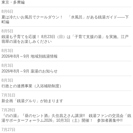
東京・多摩編
8月6日
夏は冷たいお風呂でクールダウン！ 「水風呂」がある銭湯ガイド——下
町編
8月5日
銭湯も子育てを応援！ 8月23日（日）は「子育て支援の湯」を実施。江戸
翡翠の湯をお楽しみください
8月3日
2026年8月～9月 地域別銭湯情報
8月3日
2026年8月～9月 薬湯のお知らせ
8月3日
行政との連携事業（入浴補助制度）
7月31日
新企画「銭湯グルり」が始まります
7月28日
『のの湯』『昼のセント酒』久住昌之さん講演!! 銭湯ファンの交流会「銭
湯サポーターフォーラム2026」10月3日（土）開催！ 参加者募集中!!
7月27日