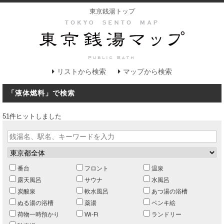
東京銭湯トップ
リストから検索
マップから検索
「液体燃料」で検索
51件ヒットしました
番台
フロント
温泉
露天風呂
サウナ
水風呂
炭酸泉
軟水風呂
あつ湯の浴槽
ぬる湯の浴槽
薬湯
ペンキ絵
荷物一時預かり
Wi-Fi
ランドリー