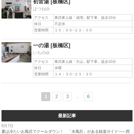
初音湯
[板橋区]
はつねゆ
アクセス
東武東上線「成増」駅下車、徒歩10分
休日
不定休
営業時間
１５：００−２３：００
一の湯
[板橋区]
いちのゆ
アクセス
東武東上線「大山」駅下車、徒歩10分
休日
水曜
営業時間
１４：３０−２３：３０
1
2
3
..
6
最新記事
8月7日
夏は冷たいお風呂でクールダウン！ 「水風呂」がある銭湯ガイド——西